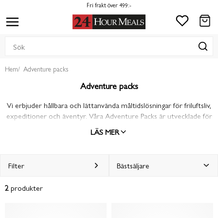
Fri frakt över 499:-
Hem
Adventure packs
Adventure packs
Vi erbjuder hållbara och lättanvända måltidslösningar för friluftsliv,
expeditioner och äventyr. Våra Adventure Packs är utvecklade för
att ge maximal näring och energi under fysiskt krävande
LÄS MER
förhållanden. De är kompakta, enkla att hantera och designade för
att klara tuffa miljöer – perfekt för vandrare, klättrare, jägare,
campare och outdoor-entusiaster. Oavsett terräng eller väder –
Filter
vi ger dig kraft att fortsätta.
2
produkter