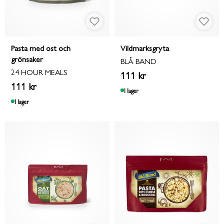
Pasta med ost och
Vildmarksgryta
grönsaker
BLÅ BAND
24 HOUR MEALS
111 kr
111 kr
I lager
I lager