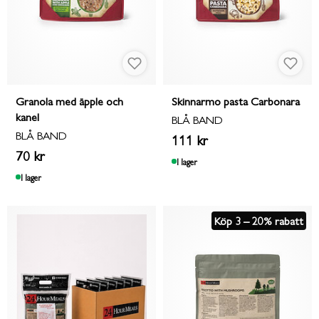
Granola med äpple och
Skinnarmo pasta Carbonara
kanel
BLÅ BAND
BLÅ BAND
111 kr
70 kr
I lager
I lager
Köp 3 – 20% rabatt