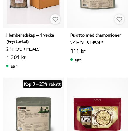
Hemberedskap – 1 vecka
Risotto med champinjoner
(Frystorkat)
24 HOUR MEALS
24 HOUR MEALS
111 kr
1 301 kr
I lager
I lager
Köp 3 – 20% rabatt