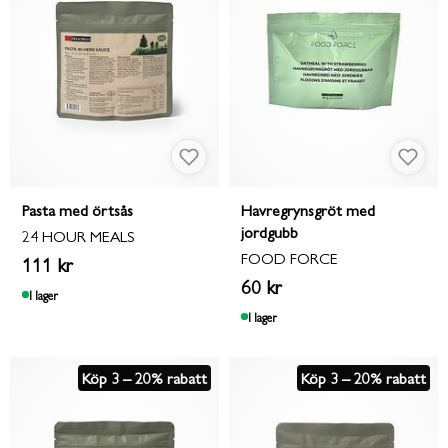
Pasta med örtsås
Havregrynsgröt med
jordgubb
24 HOUR MEALS
FOOD FORCE
111 kr
60 kr
I lager
I lager
Köp 3 – 20% rabatt
Köp 3 – 20% rabatt