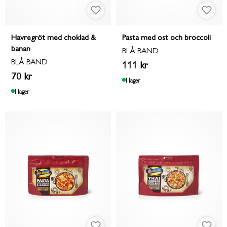
Havregröt med choklad &
Pasta med ost och broccoli
banan
BLÅ BAND
BLÅ BAND
111 kr
70 kr
I lager
I lager