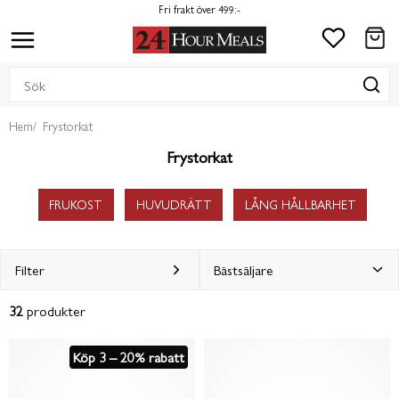
Fri frakt över 499:-
Hem
Frystorkat
Frystorkat
FRUKOST
HUVUDRÄTT
LÅNG HÅLLBARHET
Filter
32
produkter
Köp 3 – 20% rabatt