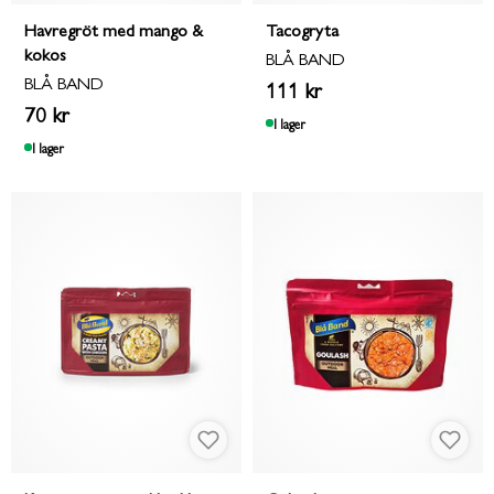
Havregröt med mango &
Tacogryta
kokos
BLÅ BAND
BLÅ BAND
111 kr
70 kr
I lager
I lager