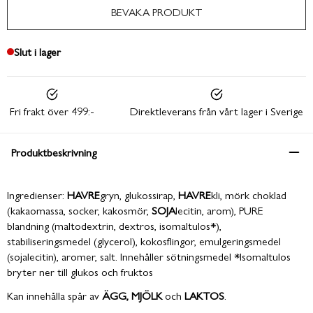
BEVAKA PRODUKT
Slut i lager
Fri frakt över 499:-
Direktleverans från vårt lager i Sverige
Produktbeskrivning
Ingredienser:
HAVRE
gryn, glukossirap,
HAVRE
kli, mörk choklad
(kakaomassa, socker, kakosmör,
SOJA
lecitin, arom), PURE
blandning (maltodextrin, dextros, isomaltulos*),
stabiliseringsmedel (glycerol), kokosflingor, emulgeringsmedel
(sojalecitin), aromer, salt. Innehåller sötningsmedel *Isomaltulos
bryter ner till glukos och fruktos
Kan innehålla spår av
ÄGG, MJÖLK
och
LAKTOS
.