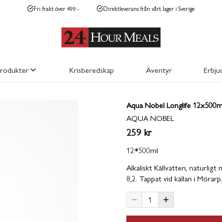
Fri frakt över 499:-
Direktleverans från vårt lager i Sverige
produkter
Krisberedskap
Äventyr
Erbju
Aqua Nobel Longlife 12x500m
FRYSTORKAT
ENERGI O
AQUA NOBEL
259 kr
12*500ml
Alkaliskt Källvatten, naturlig
8,2. Tappat vid källan i Mörarp