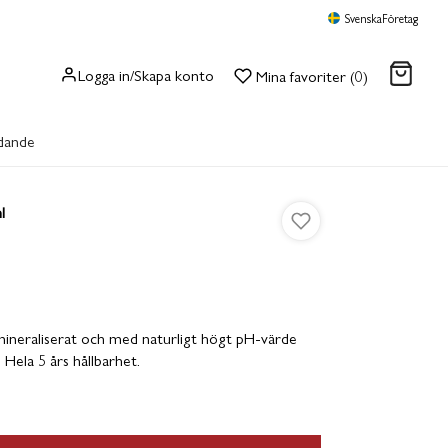
Svenska
Företag
Logga in/Skapa konto
Mina favoriter (0)
dande
GÅ TILL KASSAN
l
CH PROTEINBARS
SNACKS
t mineraliserat och med naturligt högt pH-värde
. Hela 5 års hållbarhet.