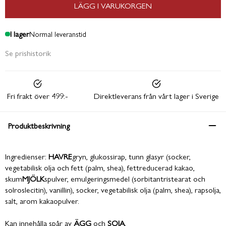
LÄGG I VARUKORGEN
I lager
Normal leveranstid
Se prishistorik
Fri frakt över 499:-
Direktleverans från vårt lager i Sverige
Produktbeskrivning
Ingredienser:
HAVRE
gryn, glukossirap, tunn glasyr (socker,
vegetabilisk olja och fett (palm, shea), fettreducerad kakao,
skum
MJÖLK
spulver, emulgeringsmedel (sorbitantristearat och
solroslecitin), vanillin), socker, vegetabilisk olja (palm, shea), rapsolja,
salt, arom kakaopulver.
Kan innehålla spår av
ÄGG
och
SOJA
.