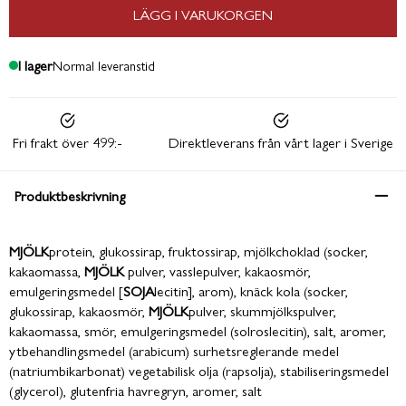
LÄGG I VARUKORGEN
I lager
Normal leveranstid
Fri frakt över 499:-
Direktleverans från vårt lager i Sverige
Produktbeskrivning
MJÖLK
protein, glukossirap, fruktossirap, mjölkchoklad (socker,
kakaomassa,
MJÖLK
pulver, vasslepulver, kakaosmör,
emulgeringsmedel [
SOJA
lecitin], arom), knäck kola (socker,
glukossirap, kakaosmör,
MJÖLK
pulver, skummjölkspulver,
kakaomassa, smör, emulgeringsmedel (solroslecitin), salt, aromer,
ytbehandlingsmedel (arabicum) surhetsreglerande medel
(natriumbikarbonat) vegetabilisk olja (rapsolja), stabiliseringsmedel
(glycerol), glutenfria havregryn, aromer, salt